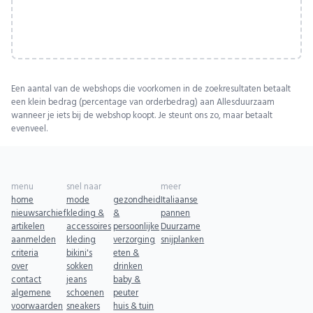
Een aantal van de webshops die voorkomen in de zoekresultaten betaalt
een klein bedrag (percentage van orderbedrag) aan Allesduurzaam
wanneer je iets bij de webshop koopt. Je steunt ons zo, maar betaalt
evenveel.
menu
snel naar
meer
home
mode
gezondheid
Italiaanse
nieuwsarchief
kleding &
&
pannen
artikelen
accessoires
persoonlijke
Duurzame
aanmelden
kleding
verzorging
snijplanken
criteria
bikini's
eten &
over
sokken
drinken
contact
jeans
baby &
algemene
schoenen
peuter
voorwaarden
sneakers
huis & tuin