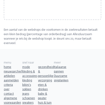
Een aantal van de webshops die voorkomen in de zoekresultaten betaalt
een klein bedrag (percentage van orderbedrag) aan Allesduurzaam
wanneer je iets bij de webshop koopt. Je steunt ons zo, maar betaalt
evenveel.
menu
snel naar
meer
home
mode
gezondheid
Italiaanse
nieuwsarchief
kleding &
&
pannen
artikelen
accessoires
persoonlijke
Duurzame
aanmelden
kleding
verzorging
snijplanken
criteria
bikini's
eten &
over
sokken
drinken
contact
jeans
baby &
algemene
schoenen
peuter
voorwaarden
sneakers
huis & tuin