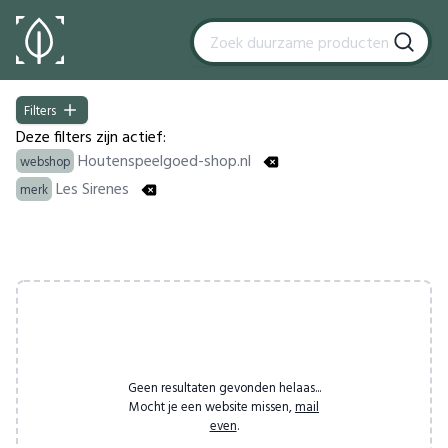
Filters
Filters
Deze filters zijn actief:
Houtenspeelgoed-shop.nl
webshop
Les Sirenes
merk
Products
Geen resultaten gevonden helaas...
Mocht je een website missen,
mail
even
.