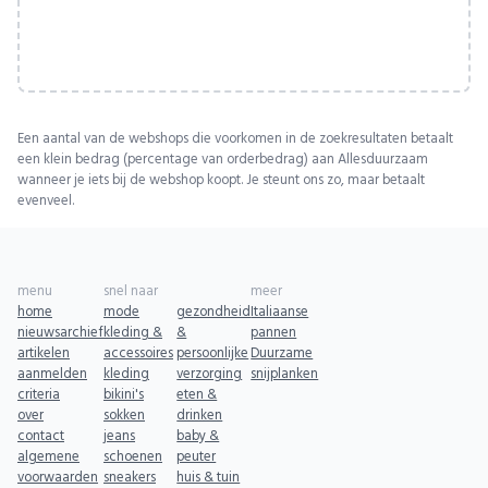
Een aantal van de webshops die voorkomen in de zoekresultaten betaalt
een klein bedrag (percentage van orderbedrag) aan Allesduurzaam
wanneer je iets bij de webshop koopt. Je steunt ons zo, maar betaalt
evenveel.
menu
snel naar
meer
home
mode
gezondheid
Italiaanse
nieuwsarchief
kleding &
&
pannen
artikelen
accessoires
persoonlijke
Duurzame
aanmelden
kleding
verzorging
snijplanken
criteria
bikini's
eten &
over
sokken
drinken
contact
jeans
baby &
algemene
schoenen
peuter
voorwaarden
sneakers
huis & tuin