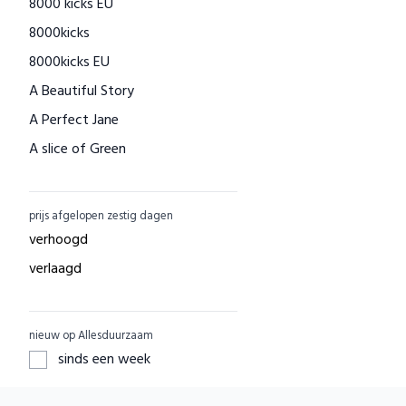
8000 kicks EU
Houtenspeelgoed-shop.nl
8000kicks
Menstruatiecups.nl
8000kicks EU
Natural Heroes
A Beautiful Story
Waschbär
A Perfect Jane
Big Green Smile
A slice of Green
Little Indians
AAI made with love
EcuaFina
ACBC
GreenPicnic
prijs afgelopen zestig dagen
ACE
Nature's Gift
verhoogd
ADUH
Dille & Kamille
verlaagd
AEG
Shop Like You Give A Damn
AFORA.WORLD
ZO Schoon
nieuw op Allesduurzaam
AGAZI
Yarrah
sinds een week
APOMANUM
Aku Woodpanel