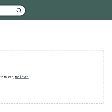
ite missen,
mail even
.