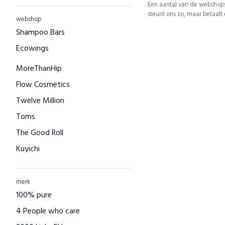
Een aantal van de webshops
steunt ons zo, maar betaalt
webshop
Shampoo Bars
Ecowings
MoreThanHip
Flow Cosmetics
Twelve Million
Toms
The Good Roll
Kuyichi
Bamboo Basics
Bamigo
merk
100% pure
CAYBOO
4 People who care
Green Jump