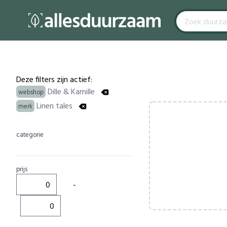
Filters
Products
Deze filters zijn actief:
Dille & Kamille
webshop
Linen tales
merk
categorie
prijs
-