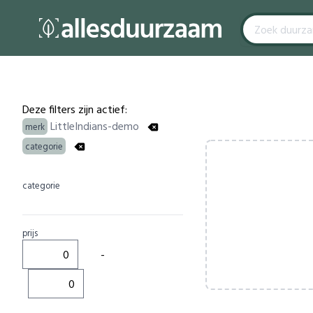
Filters
Products
Deze filters zijn actief:
LittleIndians-demo
merk
categorie
categorie
prijs
-