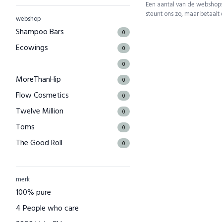
Een aantal van de webshops
steunt ons zo, maar betaalt
webshop
Shampoo Bars
0
Ecowings
0
0
MoreThanHip
0
Flow Cosmetics
0
Twelve Million
0
Toms
0
The Good Roll
0
Kuyichi
0
Bamboo Basics
0
merk
Bamigo
100% pure
0
CAYBOO
4 People who care
0
Green Jump