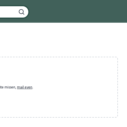
ite missen,
mail even
.