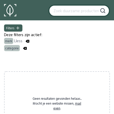
Filters
Filters
Deze filters zijn actief:
Lless
merk
categorie
Products
Geen resultaten gevonden helaas...
Mocht je een website missen,
mail
even
.