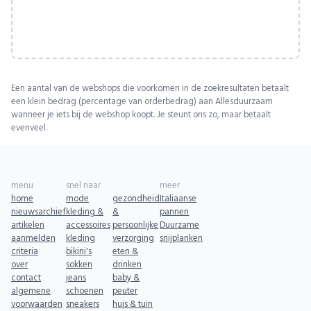
Een aantal van de webshops die voorkomen in de zoekresultaten betaalt
een klein bedrag (percentage van orderbedrag) aan Allesduurzaam
wanneer je iets bij de webshop koopt. Je steunt ons zo, maar betaalt
evenveel.
menu
snel naar
meer
home
mode
gezondheid
Italiaanse
nieuwsarchief
kleding &
&
pannen
artikelen
accessoires
persoonlijke
Duurzame
aanmelden
kleding
verzorging
snijplanken
criteria
bikini's
eten &
over
sokken
drinken
contact
jeans
baby &
algemene
schoenen
peuter
voorwaarden
sneakers
huis & tuin