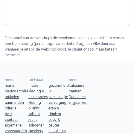
Een aantal van de webshops die voorkomen in de zoekresultaten betaalt
een klein bedrag (percentage van orderbedrag) aan Allesduurzaam
wanneer je iets bij de webshop koopt. Je steunt ons zo, maar betaalt
evenveel.
menu
snel naar
meer
home
mode
gezondheid
Italiaanse
nieuwsarchief
kleding &
&
pannen
artikelen
accessoires
persoonlijke
Duurzame
aanmelden
kleding
verzorging
snijplanken
criteria
bikini's
eten &
over
sokken
drinken
contact
jeans
baby &
algemene
schoenen
peuter
voorwaarden
sneakers
huis & tuin