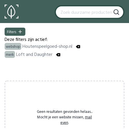
Filters
Filters
Deze filters zijn actief:
Houtenspeelgoed-shop.nl
webshop
Loft and Daughter
merk
Products
Geen resultaten gevonden helaas...
Mocht je een website missen,
mail
even
.