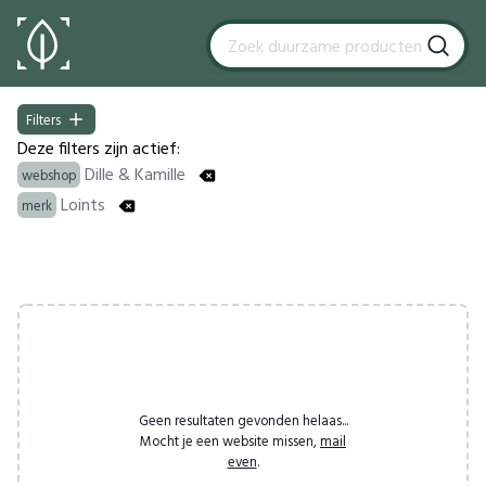
Filters
Filters
Deze filters zijn actief:
Dille & Kamille
webshop
Loints
merk
Products
Geen resultaten gevonden helaas...
Mocht je een website missen,
mail
even
.