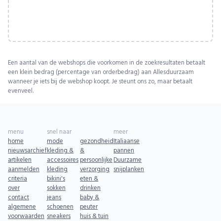
Een aantal van de webshops die voorkomen in de zoekresultaten betaalt
een klein bedrag (percentage van orderbedrag) aan Allesduurzaam
wanneer je iets bij de webshop koopt. Je steunt ons zo, maar betaalt
evenveel.
menu
snel naar
meer
home
mode
gezondheid
Italiaanse
nieuwsarchief
kleding &
&
pannen
artikelen
accessoires
persoonlijke
Duurzame
aanmelden
kleding
verzorging
snijplanken
criteria
bikini's
eten &
over
sokken
drinken
contact
jeans
baby &
algemene
schoenen
peuter
voorwaarden
sneakers
huis & tuin