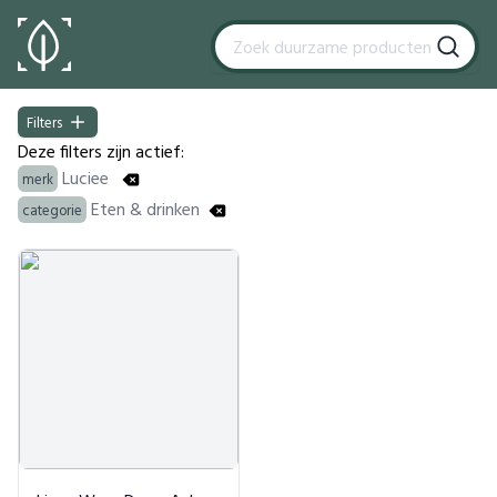
Filters
Filters
Deze filters zijn actief:
Luciee
merk
Eten & drinken
categorie
Products