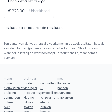
Linen Wrap Dress Ayla
€ 225,00
Urbankissed
Resultaat
1
tot en met
1
van de
1
resultaten.
Een aantal van de webshops die voorkomen in de zoekresultaten betaalt
een klein bedrag (percentage van orderbedrag) aan Allesduurzaam
wanneer je iets bij de webshop koopt. Je steunt ons zo, maar betaalt
evenveel.
menu
snel naar
meer
home
mode
gezondheid
Italiaanse
nieuwsarchief
kleding &
&
pannen
artikelen
accessoires
persoonlijke
Duurzame
aanmelden
kleding
verzorging
snijplanken
criteria
bikini's
eten &
over
sokken
drinken
contact
jeans
baby &