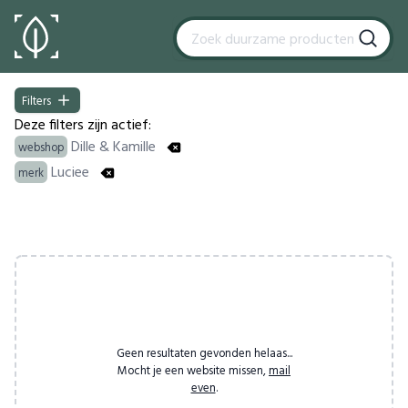
Filters
Filters
Deze filters zijn actief:
Dille & Kamille
webshop
Luciee
merk
Products
Geen resultaten gevonden helaas...
Mocht je een website missen,
mail
even
.