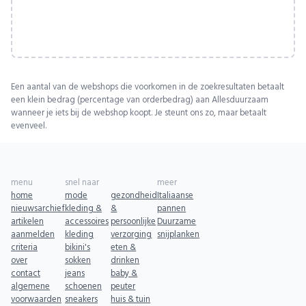
Een aantal van de webshops die voorkomen in de zoekresultaten betaalt
een klein bedrag (percentage van orderbedrag) aan Allesduurzaam
wanneer je iets bij de webshop koopt. Je steunt ons zo, maar betaalt
evenveel.
menu
snel naar
meer
home
mode
gezondheid
Italiaanse
nieuwsarchief
kleding &
&
pannen
artikelen
accessoires
persoonlijke
Duurzame
aanmelden
kleding
verzorging
snijplanken
criteria
bikini's
eten &
over
sokken
drinken
contact
jeans
baby &
algemene
schoenen
peuter
voorwaarden
sneakers
huis & tuin