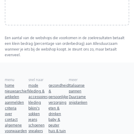
Een aantal van de webshops die voorkomen in de zoekresultaten betaalt
een klein bedrag (percentage van orderbedrag) aan Allesduurzaam
wanneer je iets bij de webshop koopt. Je steunt ons zo, maar betaalt
evenveel.
menu
snel naar
meer
home
mode
gezondheid
Italiaanse
nieuwsarchief
kleding &
&
pannen
artikelen
accessoires
persoonlijke
Duurzame
aanmelden
kleding
verzorging
snijplanken
criteria
bikini's
eten &
over
sokken
drinken
contact
jeans
baby &
algemene
schoenen
peuter
voorwaarden
sneakers
huis & tuin