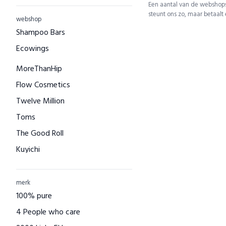
Een aantal van de webshops
steunt ons zo, maar betaalt
webshop
Shampoo Bars
Ecowings
MoreThanHip
Flow Cosmetics
Twelve Million
Toms
The Good Roll
Kuyichi
Bamboo Basics
Bamigo
merk
100% pure
CAYBOO
4 People who care
Green Jump