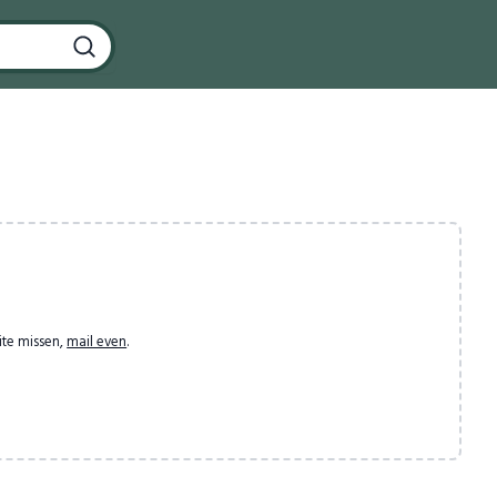
ite missen,
mail even
.