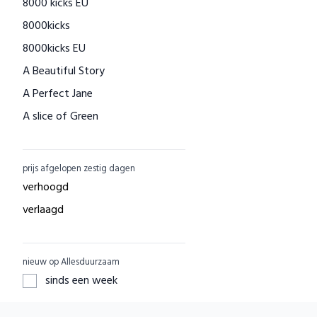
8000 kicks EU
Houtenspeelgoed-shop.nl
8000kicks
Menstruatiecups.nl
8000kicks EU
Natural Heroes
A Beautiful Story
Waschbär
A Perfect Jane
Big Green Smile
A slice of Green
Little Indians
AAI made with love
EcuaFina
ACBC
GreenPicnic
prijs afgelopen zestig dagen
ACE
Nature's Gift
verhoogd
ADUH
Dille & Kamille
verlaagd
AEG
Shop Like You Give A Damn
AFORA.WORLD
ZO Schoon
nieuw op Allesduurzaam
AGAZI
Yarrah
sinds een week
APOMANUM
Aku Woodpanel