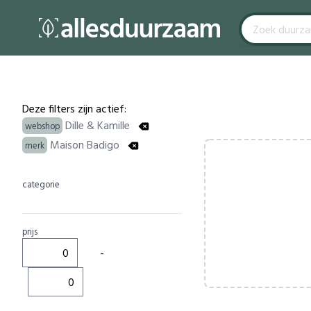
Filters
Products
Deze filters zijn actief:
Dille & Kamille
webshop
Maison Badigo
merk
categorie
prijs
-