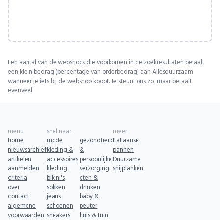
Een aantal van de webshops die voorkomen in de zoekresultaten betaalt
een klein bedrag (percentage van orderbedrag) aan Allesduurzaam
wanneer je iets bij de webshop koopt. Je steunt ons zo, maar betaalt
evenveel.
menu
snel naar
meer
home
mode
gezondheid
Italiaanse
nieuwsarchief
kleding &
&
pannen
artikelen
accessoires
persoonlijke
Duurzame
aanmelden
kleding
verzorging
snijplanken
criteria
bikini's
eten &
over
sokken
drinken
contact
jeans
baby &
algemene
schoenen
peuter
voorwaarden
sneakers
huis & tuin