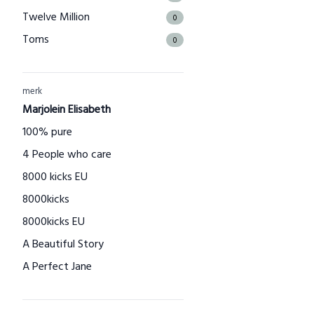
Twelve Million
0
Toms
0
The Good Roll
0
Kuyichi
0
merk
Bamboo Basics
Marjolein Elisabeth
0
Bamigo
100% pure
0
CAYBOO
4 People who care
0
Green Jump
8000 kicks EU
0
Houtenspeelgoed-shop.nl
8000kicks
0
Menstruatiecups.nl
8000kicks EU
0
Natural Heroes
A Beautiful Story
0
Waschbär
A Perfect Jane
0
Big Green Smile
A slice of Green
0
Little Indians
AAI made with love
0