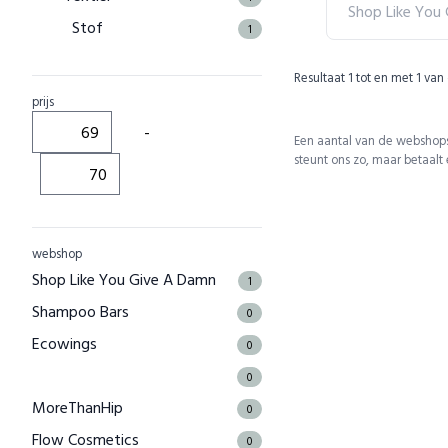
Shop Like You
Stof
1
Resultaat
1
tot en met
1
van
prijs
-
Een aantal van de webshops
steunt ons zo, maar betaalt
webshop
Shop Like You Give A Damn
1
Shampoo Bars
0
Ecowings
0
0
MoreThanHip
0
Flow Cosmetics
0