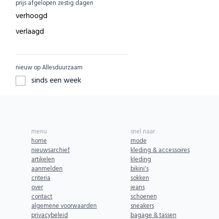
prijs afgelopen zestig dagen
EcuaFina
ACBC
0
verhoogd
GreenPicnic
ACE
0
verlaagd
Nature's Gift
ADUH
0
Dille & Kamille
AEG
0
nieuw op Allesduurzaam
ZO Schoon
AFORA.WORLD
0
sinds een week
Yarrah
AGAZI
0
Aku Woodpanel
APOMANUM
0
Aphyta
Aries
0
menu
snel naar
Babybum
Armedangels
0
home
mode
nieuwsarchief
kleding & accessoires
Biogroei
ARZE
0
artikelen
kleding
Greenpan
aanmelden
bikini's
ASPORTUGUESAS
0
criteria
sokken
SKOT
AURO
0
over
jeans
contact
schoenen
BENDL
AYANI
0
algemene voorwaarden
sneakers
Komrads
privacybeleid
bagage & tassen
AbbeyLAB
0