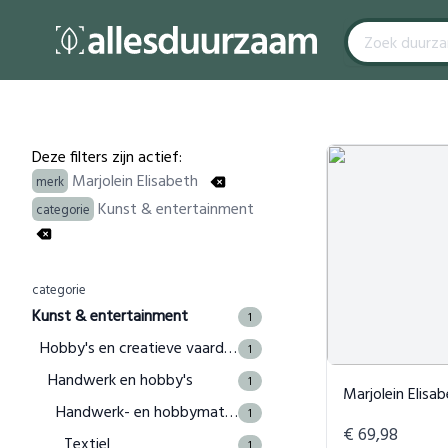
Filters
Products
Deze filters zijn actief:
Marjolein Elisabeth
merk
Kunst & entertainment
categorie
categorie
Kunst & entertainment
1
Hobby's en creatieve vaardigheden
1
Handwerk en hobby's
1
Marjolein Elisabeth Roos Flo
Handwerk- en hobbymaterialen
1
€ 69,98
Textiel
1