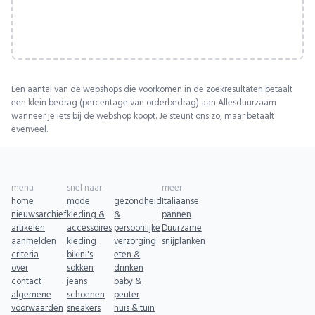
Een aantal van de webshops die voorkomen in de zoekresultaten betaalt
een klein bedrag (percentage van orderbedrag) aan Allesduurzaam
wanneer je iets bij de webshop koopt. Je steunt ons zo, maar betaalt
evenveel.
menu
snel naar
meer
home
mode
gezondheid
Italiaanse
nieuwsarchief
kleding &
&
pannen
artikelen
accessoires
persoonlijke
Duurzame
aanmelden
kleding
verzorging
snijplanken
criteria
bikini's
eten &
over
sokken
drinken
contact
jeans
baby &
algemene
schoenen
peuter
voorwaarden
sneakers
huis & tuin