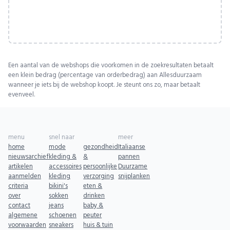
Een aantal van de webshops die voorkomen in de zoekresultaten betaalt
een klein bedrag (percentage van orderbedrag) aan Allesduurzaam
wanneer je iets bij de webshop koopt. Je steunt ons zo, maar betaalt
evenveel.
menu
snel naar
meer
home
mode
gezondheid
Italiaanse
nieuwsarchief
kleding &
&
pannen
artikelen
accessoires
persoonlijke
Duurzame
aanmelden
kleding
verzorging
snijplanken
criteria
bikini's
eten &
over
sokken
drinken
contact
jeans
baby &
algemene
schoenen
peuter
voorwaarden
sneakers
huis & tuin