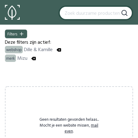
Filters
Filters
Deze filters zijn actief:
Dille & Kamille
webshop
Mizu
merk
Products
Geen resultaten gevonden helaas...
Mocht je een website missen,
mail
even
.