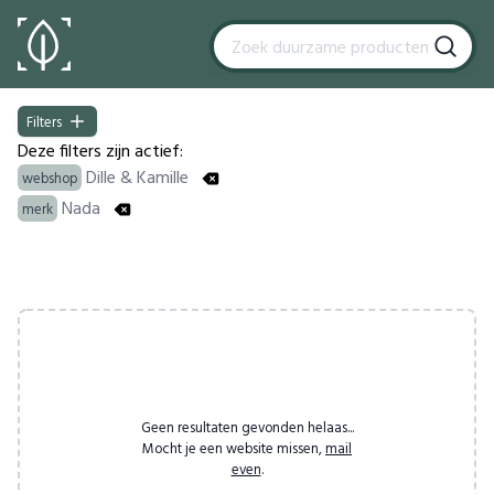
Filters
Filters
Deze filters zijn actief:
Dille & Kamille
webshop
Nada
merk
Products
Geen resultaten gevonden helaas...
Mocht je een website missen,
mail
even
.