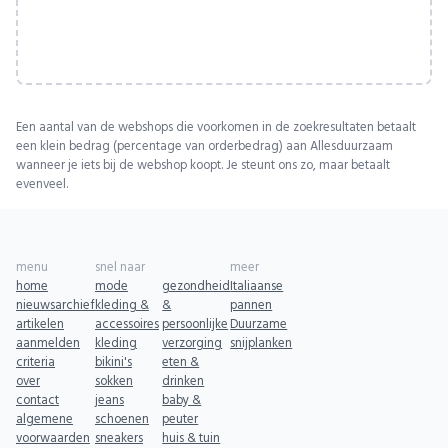
Een aantal van de webshops die voorkomen in de zoekresultaten betaalt
een klein bedrag (percentage van orderbedrag) aan Allesduurzaam
wanneer je iets bij de webshop koopt. Je steunt ons zo, maar betaalt
evenveel.
menu
snel naar
meer
home
mode
gezondheid
Italiaanse
nieuwsarchief
kleding &
&
pannen
artikelen
accessoires
persoonlijke
Duurzame
aanmelden
kleding
verzorging
snijplanken
criteria
bikini's
eten &
over
sokken
drinken
contact
jeans
baby &
algemene
schoenen
peuter
voorwaarden
sneakers
huis & tuin