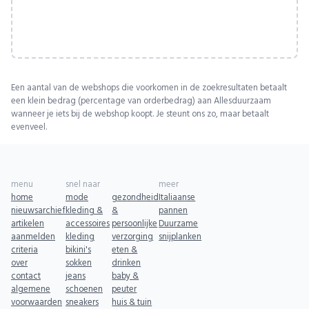
Een aantal van de webshops die voorkomen in de zoekresultaten betaalt
een klein bedrag (percentage van orderbedrag) aan Allesduurzaam
wanneer je iets bij de webshop koopt. Je steunt ons zo, maar betaalt
evenveel.
menu
snel naar
meer
home
mode
gezondheid
Italiaanse
nieuwsarchief
kleding &
&
pannen
artikelen
accessoires
persoonlijke
Duurzame
aanmelden
kleding
verzorging
snijplanken
criteria
bikini's
eten &
over
sokken
drinken
contact
jeans
baby &
algemene
schoenen
peuter
voorwaarden
sneakers
huis & tuin