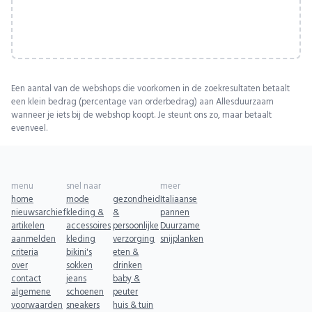
Een aantal van de webshops die voorkomen in de zoekresultaten betaalt
een klein bedrag (percentage van orderbedrag) aan Allesduurzaam
wanneer je iets bij de webshop koopt. Je steunt ons zo, maar betaalt
evenveel.
menu
snel naar
meer
home
mode
gezondheid
Italiaanse
nieuwsarchief
kleding &
&
pannen
artikelen
accessoires
persoonlijke
Duurzame
aanmelden
kleding
verzorging
snijplanken
criteria
bikini's
eten &
over
sokken
drinken
contact
jeans
baby &
algemene
schoenen
peuter
voorwaarden
sneakers
huis & tuin