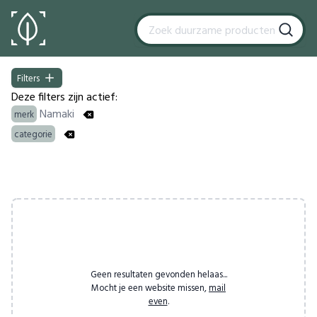
Filters
Filters
Deze filters zijn actief:
Namaki
merk
categorie
Products
Geen resultaten gevonden helaas...
Mocht je een website missen,
mail
even
.