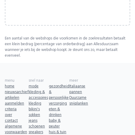
Een aantal van de webshops die voorkomen in de zoekresultaten betaalt
een klein bedrag (percentage van orderbedrag) aan Allesduurzaam
wanneer je iets bij de webshop koopt. Je steunt ons zo, maar betaalt
evenveel.
menu
snel naar
meer
home
mode
gezondheid
Italiaanse
nieuwsarchief
kleding &
&
pannen
artikelen
accessoires
persoonlijke
Duurzame
aanmelden
kleding
verzorging
snijplanken
criteria
bikini's
eten &
over
sokken
drinken
contact
jeans
baby &
algemene
schoenen
peuter
voorwaarden
sneakers
huis & tuin