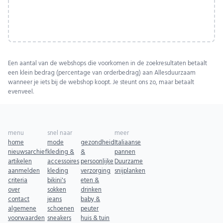
Een aantal van de webshops die voorkomen in de zoekresultaten betaalt
een klein bedrag (percentage van orderbedrag) aan Allesduurzaam
wanneer je iets bij de webshop koopt. Je steunt ons zo, maar betaalt
evenveel.
menu
snel naar
meer
home
mode
gezondheid
Italiaanse
nieuwsarchief
kleding &
&
pannen
artikelen
accessoires
persoonlijke
Duurzame
aanmelden
kleding
verzorging
snijplanken
criteria
bikini's
eten &
over
sokken
drinken
contact
jeans
baby &
algemene
schoenen
peuter
voorwaarden
sneakers
huis & tuin