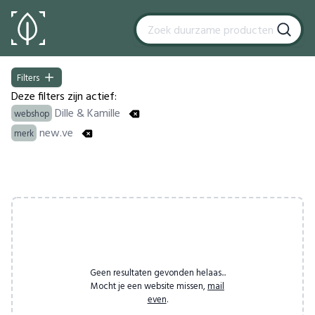
Filters
Filters
Deze filters zijn actief:
Dille & Kamille
webshop
new.ve
merk
Products
Geen resultaten gevonden helaas...
Mocht je een website missen,
mail
even
.