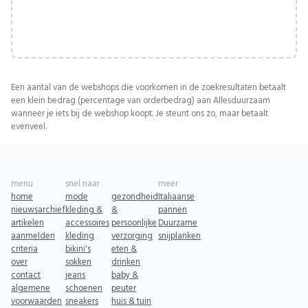
Een aantal van de webshops die voorkomen in de zoekresultaten betaalt
een klein bedrag (percentage van orderbedrag) aan Allesduurzaam
wanneer je iets bij de webshop koopt. Je steunt ons zo, maar betaalt
evenveel.
menu
snel naar
meer
home
mode
gezondheid
Italiaanse
nieuwsarchief
kleding &
&
pannen
artikelen
accessoires
persoonlijke
Duurzame
aanmelden
kleding
verzorging
snijplanken
criteria
bikini's
eten &
over
sokken
drinken
contact
jeans
baby &
algemene
schoenen
peuter
voorwaarden
sneakers
huis & tuin