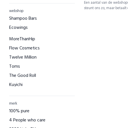
Een aantal van de webshops
steunt ons zo, maar betaalt
webshop
Shampoo Bars
Ecowings
MoreThanHip
Flow Cosmetics
Twelve Million
Toms
The Good Roll
Kuyichi
Bamboo Basics
Bamigo
merk
100% pure
CAYBOO
4 People who care
Green Jump