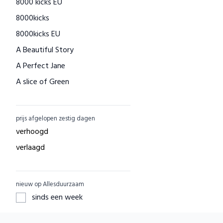
8000 kicks EU
Houtenspeelgoed-shop.nl
8000kicks
Menstruatiecups.nl
8000kicks EU
Natural Heroes
A Beautiful Story
Waschbär
A Perfect Jane
Big Green Smile
A slice of Green
Little Indians
AAI made with love
EcuaFina
ACBC
GreenPicnic
prijs afgelopen zestig dagen
ACE
Nature's Gift
verhoogd
ADUH
Dille & Kamille
verlaagd
AEG
Shop Like You Give A Damn
AFORA.WORLD
ZO Schoon
nieuw op Allesduurzaam
AGAZI
Yarrah
sinds een week
APOMANUM
Aku Woodpanel