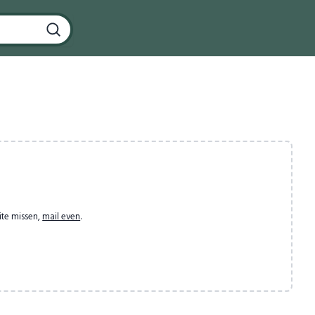
ite missen,
mail even
.