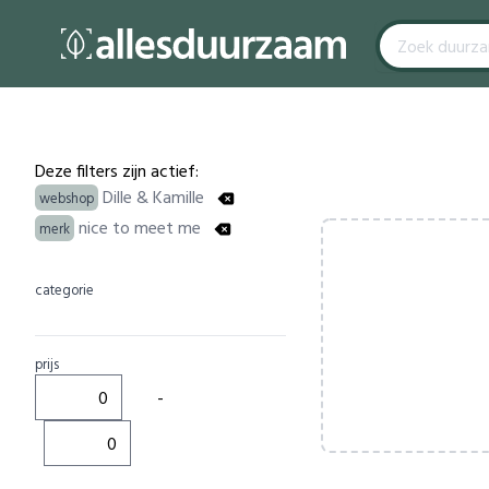
Filters
Products
Deze filters zijn actief:
Dille & Kamille
webshop
nice to meet me
merk
categorie
prijs
-