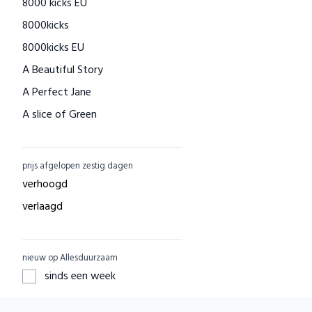
8000 kicks EU
Houtenspeelgoed-shop.nl
8000kicks
Menstruatiecups.nl
8000kicks EU
Natural Heroes
A Beautiful Story
Waschbär
A Perfect Jane
Big Green Smile
A slice of Green
Little Indians
AAI made with love
EcuaFina
ACBC
GreenPicnic
prijs afgelopen zestig dagen
ACE
Nature's Gift
verhoogd
ADUH
Dille & Kamille
verlaagd
AEG
Shop Like You Give A Damn
AFORA.WORLD
ZO Schoon
nieuw op Allesduurzaam
AGAZI
Yarrah
sinds een week
APOMANUM
Aku Woodpanel