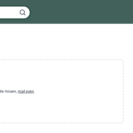
ite missen,
mail even
.