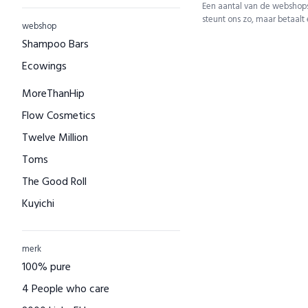
Een aantal van de webshops
steunt ons zo, maar betaalt
webshop
Shampoo Bars
Ecowings
MoreThanHip
Flow Cosmetics
Twelve Million
Toms
The Good Roll
Kuyichi
Bamboo Basics
Bamigo
merk
100% pure
CAYBOO
4 People who care
Green Jump