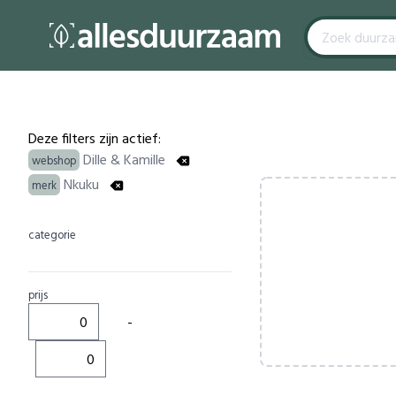
Filters
Products
Deze filters zijn actief:
Dille & Kamille
webshop
Nkuku
merk
categorie
prijs
-