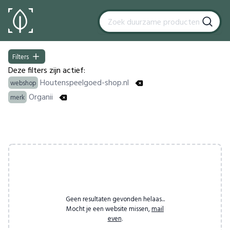
Filters
Filters
Deze filters zijn actief:
Houtenspeelgoed-shop.nl
webshop
Organii
merk
Products
Geen resultaten gevonden helaas...
Mocht je een website missen,
mail
even
.