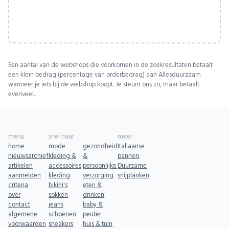
Een aantal van de webshops die voorkomen in de zoekresultaten betaalt
een klein bedrag (percentage van orderbedrag) aan Allesduurzaam
wanneer je iets bij de webshop koopt. Je steunt ons zo, maar betaalt
evenveel.
menu
snel naar
meer
home
mode
gezondheid
Italiaanse
nieuwsarchief
kleding &
&
pannen
artikelen
accessoires
persoonlijke
Duurzame
aanmelden
kleding
verzorging
snijplanken
criteria
bikini's
eten &
over
sokken
drinken
contact
jeans
baby &
algemene
schoenen
peuter
voorwaarden
sneakers
huis & tuin