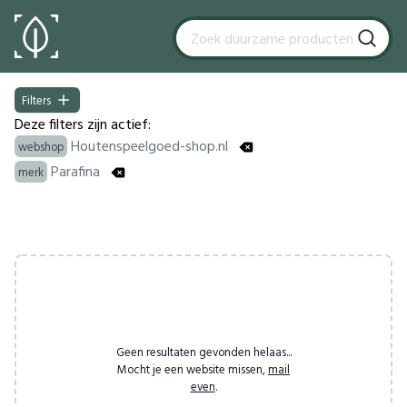
Filters
Filters
Deze filters zijn actief:
Houtenspeelgoed-shop.nl
webshop
Parafina
merk
Products
Geen resultaten gevonden helaas...
Mocht je een website missen,
mail
even
.