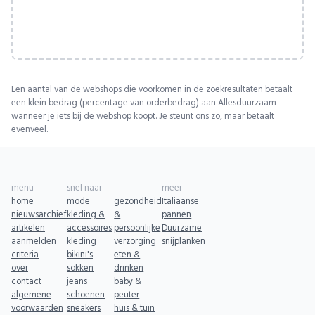
Een aantal van de webshops die voorkomen in de zoekresultaten betaalt
een klein bedrag (percentage van orderbedrag) aan Allesduurzaam
wanneer je iets bij de webshop koopt. Je steunt ons zo, maar betaalt
evenveel.
menu
snel naar
meer
home
mode
gezondheid
Italiaanse
nieuwsarchief
kleding &
&
pannen
artikelen
accessoires
persoonlijke
Duurzame
aanmelden
kleding
verzorging
snijplanken
criteria
bikini's
eten &
over
sokken
drinken
contact
jeans
baby &
algemene
schoenen
peuter
voorwaarden
sneakers
huis & tuin