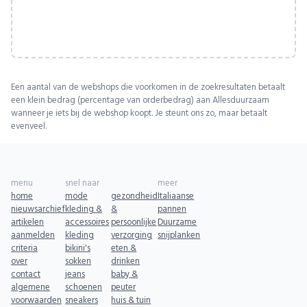
Een aantal van de webshops die voorkomen in de zoekresultaten betaalt
een klein bedrag (percentage van orderbedrag) aan Allesduurzaam
wanneer je iets bij de webshop koopt. Je steunt ons zo, maar betaalt
evenveel.
menu
snel naar
meer
home
mode
gezondheid
Italiaanse
nieuwsarchief
kleding &
&
pannen
artikelen
accessoires
persoonlijke
Duurzame
aanmelden
kleding
verzorging
snijplanken
criteria
bikini's
eten &
over
sokken
drinken
contact
jeans
baby &
algemene
schoenen
peuter
voorwaarden
sneakers
huis & tuin