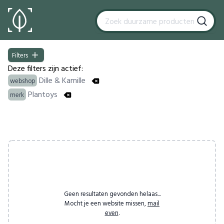
Filters
Filters
Deze filters zijn actief:
Dille & Kamille
webshop
Plantoys
merk
Products
Geen resultaten gevonden helaas...
Mocht je een website missen,
mail
even
.