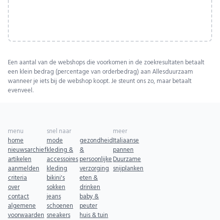
Een aantal van de webshops die voorkomen in de zoekresultaten betaalt
een klein bedrag (percentage van orderbedrag) aan Allesduurzaam
wanneer je iets bij de webshop koopt. Je steunt ons zo, maar betaalt
evenveel.
menu
snel naar
meer
home
mode
gezondheid
Italiaanse
nieuwsarchief
kleding &
&
pannen
artikelen
accessoires
persoonlijke
Duurzame
aanmelden
kleding
verzorging
snijplanken
criteria
bikini's
eten &
over
sokken
drinken
contact
jeans
baby &
algemene
schoenen
peuter
voorwaarden
sneakers
huis & tuin