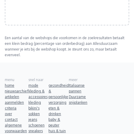
Een aantal van de webshops die voorkomen in de zoekresultaten betaalt
een klein bedrag (percentage van orderbedrag) aan Allesduurzaam
wanneer je iets bij de webshop koopt. Je steunt ons zo, maar betaalt
evenveel.
menu
snel naar
meer
home
mode
gezondheid
Italiaanse
nieuwsarchief
kleding &
&
pannen
artikelen
accessoires
persoonlijke
Duurzame
aanmelden
kleding
verzorging
snijplanken
criteria
bikini's
eten &
over
sokken
drinken
contact
jeans
baby &
algemene
schoenen
peuter
voorwaarden
sneakers
huis & tuin