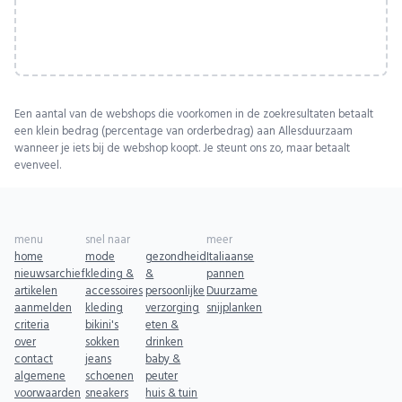
Een aantal van de webshops die voorkomen in de zoekresultaten betaalt
een klein bedrag (percentage van orderbedrag) aan Allesduurzaam
wanneer je iets bij de webshop koopt. Je steunt ons zo, maar betaalt
evenveel.
menu
snel naar
meer
home
mode
gezondheid
Italiaanse
nieuwsarchief
kleding &
&
pannen
artikelen
accessoires
persoonlijke
Duurzame
aanmelden
kleding
verzorging
snijplanken
criteria
bikini's
eten &
over
sokken
drinken
contact
jeans
baby &
algemene
schoenen
peuter
voorwaarden
sneakers
huis & tuin