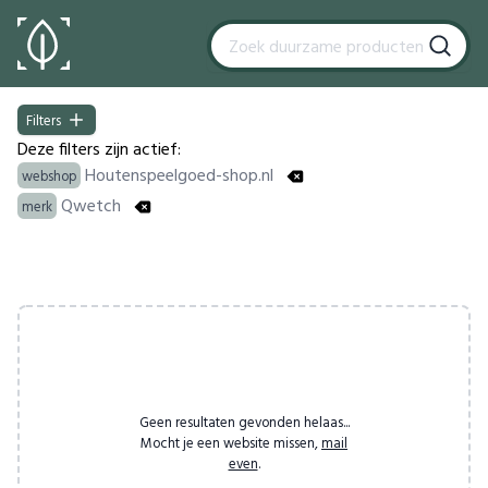
Filters
Filters
Deze filters zijn actief:
Houtenspeelgoed-shop.nl
webshop
Qwetch
merk
Products
Geen resultaten gevonden helaas...
Mocht je een website missen,
mail
even
.