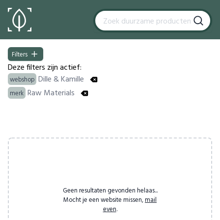
Filters
Filters
Deze filters zijn actief:
Dille & Kamille
webshop
Raw Materials
merk
Products
Geen resultaten gevonden helaas...
Mocht je een website missen,
mail
even
.