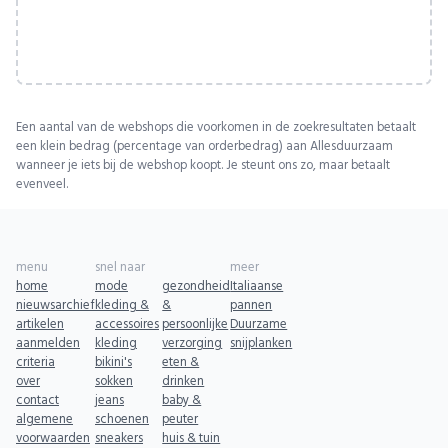
Een aantal van de webshops die voorkomen in de zoekresultaten betaalt
een klein bedrag (percentage van orderbedrag) aan Allesduurzaam
wanneer je iets bij de webshop koopt. Je steunt ons zo, maar betaalt
evenveel.
menu
snel naar
meer
home
mode
gezondheid
Italiaanse
nieuwsarchief
kleding &
&
pannen
artikelen
accessoires
persoonlijke
Duurzame
aanmelden
kleding
verzorging
snijplanken
criteria
bikini's
eten &
over
sokken
drinken
contact
jeans
baby &
algemene
schoenen
peuter
voorwaarden
sneakers
huis & tuin