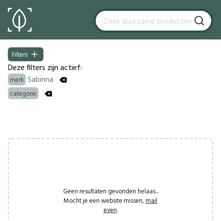
Filters
Filters
Deze filters zijn actief:
Sabinna
merk
categorie
Products
Geen resultaten gevonden helaas...
Mocht je een website missen,
mail
even
.