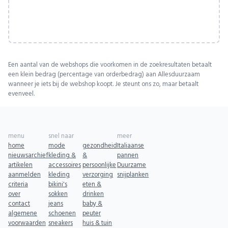
Een aantal van de webshops die voorkomen in de zoekresultaten betaalt
een klein bedrag (percentage van orderbedrag) aan Allesduurzaam
wanneer je iets bij de webshop koopt. Je steunt ons zo, maar betaalt
evenveel.
menu
snel naar
meer
home
mode
gezondheid
Italiaanse
nieuwsarchief
kleding &
&
pannen
artikelen
accessoires
persoonlijke
Duurzame
aanmelden
kleding
verzorging
snijplanken
criteria
bikini's
eten &
over
sokken
drinken
contact
jeans
baby &
algemene
schoenen
peuter
voorwaarden
sneakers
huis & tuin