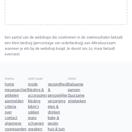
Een aantal van de webshops die voorkomen in de zoekresultaten betaalt
een klein bedrag (percentage van orderbedrag) aan Allesduurzaam
wanneer je iets bij de webshop koopt. Je steunt ons zo, maar betaalt
evenveel.
menu
snel naar
meer
home
mode
gezondheid
Italiaanse
nieuwsarchief
kleding &
&
pannen
artikelen
accessoires
persoonlijke
Duurzame
aanmelden
kleding
verzorging
snijplanken
criteria
bikini's
eten &
over
sokken
drinken
contact
jeans
baby &
algemene
schoenen
peuter
voorwaarden
sneakers
huis & tuin