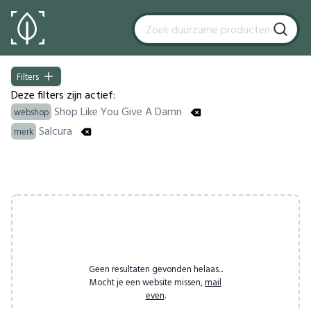
Filters
Filters
Deze filters zijn actief:
Shop Like You Give A Damn
webshop
Salcura
merk
Products
Geen resultaten gevonden helaas...
Mocht je een website missen,
mail
even
.