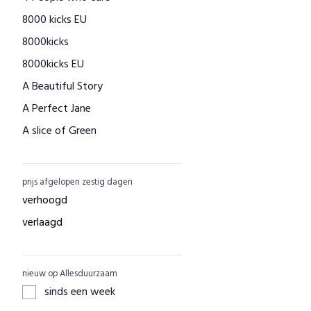
8000 kicks EU
Houtenspeelgoed-shop.nl
8000kicks
Menstruatiecups.nl
8000kicks EU
Natural Heroes
A Beautiful Story
Waschbär
A Perfect Jane
Big Green Smile
A slice of Green
Little Indians
AAI made with love
EcuaFina
ACBC
GreenPicnic
prijs afgelopen zestig dagen
ACE
Nature's Gift
verhoogd
ADUH
Dille & Kamille
verlaagd
AEG
Shop Like You Give A Damn
AFORA.WORLD
ZO Schoon
nieuw op Allesduurzaam
AGAZI
Yarrah
sinds een week
APOMANUM
Aku Woodpanel