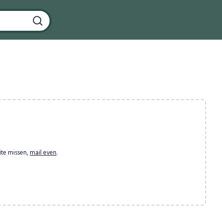
ite missen,
mail even
.