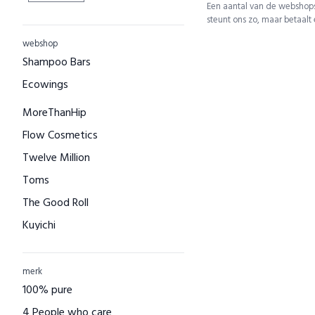
Een aantal van de webshops
steunt ons zo, maar betaalt
webshop
Shampoo Bars
Ecowings
MoreThanHip
Flow Cosmetics
Twelve Million
Toms
The Good Roll
Kuyichi
Bamboo Basics
Bamigo
merk
100% pure
CAYBOO
4 People who care
Green Jump