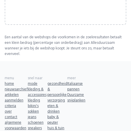
Een aantal van de webshops die voorkomen in de zoekresultaten betaalt
een klein bedrag (percentage van orderbedrag) aan Allesduurzaam
wanneer je iets bij de webshop koopt. Je steunt ons zo, maar betaalt
evenveel.
menu
snel naar
meer
home
mode
gezondheid
Italiaanse
nieuwsarchief
kleding &
&
pannen
artikelen
accessoires
persoonlijke
Duurzame
aanmelden
kleding
verzorging
snijplanken
criteria
bikini's
eten &
over
sokken
drinken
contact
jeans
baby &
algemene
schoenen
peuter
voorwaarden
sneakers
huis & tuin