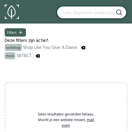
Filters
Filters
Deze filters zijn actief:
Shop Like You Give A Damn
webshop
SBTRCT
merk
Products
Geen resultaten gevonden helaas...
Mocht je een website missen,
mail
even
.