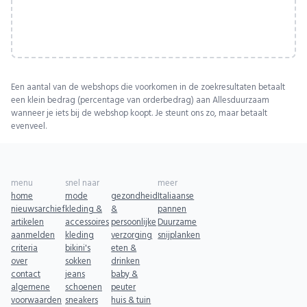
Een aantal van de webshops die voorkomen in de zoekresultaten betaalt
een klein bedrag (percentage van orderbedrag) aan Allesduurzaam
wanneer je iets bij de webshop koopt. Je steunt ons zo, maar betaalt
evenveel.
menu
snel naar
meer
home
mode
gezondheid
Italiaanse
nieuwsarchief
kleding &
&
pannen
artikelen
accessoires
persoonlijke
Duurzame
aanmelden
kleding
verzorging
snijplanken
criteria
bikini's
eten &
over
sokken
drinken
contact
jeans
baby &
algemene
schoenen
peuter
voorwaarden
sneakers
huis & tuin