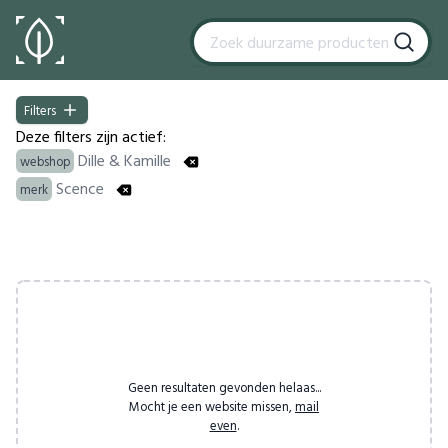
Filters
Filters
Deze filters zijn actief:
Dille & Kamille
webshop
Scence
merk
Products
Geen resultaten gevonden helaas...
Mocht je een website missen,
mail
even
.