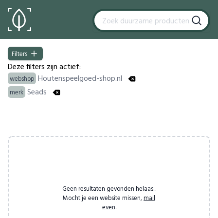
Filters
Filters
Deze filters zijn actief:
Houtenspeelgoed-shop.nl
webshop
Seads
merk
Products
Geen resultaten gevonden helaas...
Mocht je een website missen,
mail
even
.