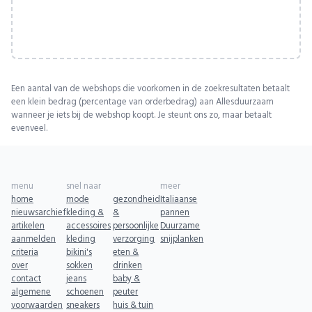
Een aantal van de webshops die voorkomen in de zoekresultaten betaalt
een klein bedrag (percentage van orderbedrag) aan Allesduurzaam
wanneer je iets bij de webshop koopt. Je steunt ons zo, maar betaalt
evenveel.
menu
snel naar
meer
home
mode
gezondheid
Italiaanse
nieuwsarchief
kleding &
&
pannen
artikelen
accessoires
persoonlijke
Duurzame
aanmelden
kleding
verzorging
snijplanken
criteria
bikini's
eten &
over
sokken
drinken
contact
jeans
baby &
algemene
schoenen
peuter
voorwaarden
sneakers
huis & tuin