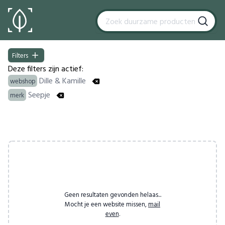
Filters
Filters
Deze filters zijn actief:
Dille & Kamille
webshop
Seepje
merk
Products
Geen resultaten gevonden helaas...
Mocht je een website missen,
mail
even
.