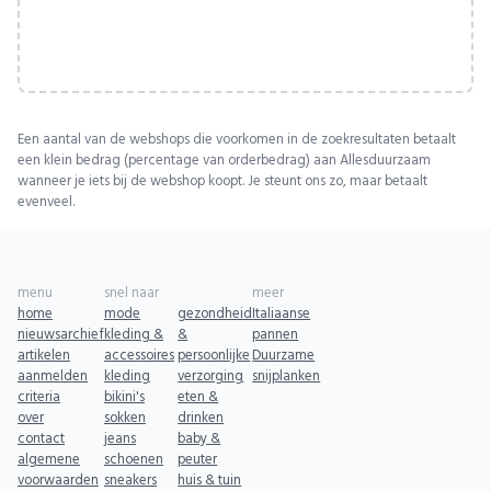
Een aantal van de webshops die voorkomen in de zoekresultaten betaalt
een klein bedrag (percentage van orderbedrag) aan Allesduurzaam
wanneer je iets bij de webshop koopt. Je steunt ons zo, maar betaalt
evenveel.
menu
snel naar
meer
home
mode
gezondheid
Italiaanse
nieuwsarchief
kleding &
&
pannen
artikelen
accessoires
persoonlijke
Duurzame
aanmelden
kleding
verzorging
snijplanken
criteria
bikini's
eten &
over
sokken
drinken
contact
jeans
baby &
algemene
schoenen
peuter
voorwaarden
sneakers
huis & tuin