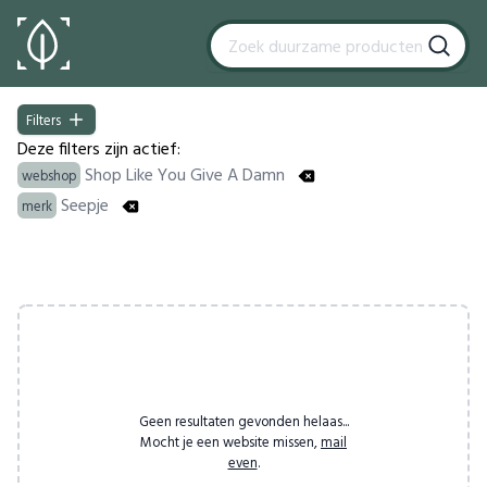
Filters
Filters
Deze filters zijn actief:
Shop Like You Give A Damn
webshop
Seepje
merk
Products
Geen resultaten gevonden helaas...
Mocht je een website missen,
mail
even
.