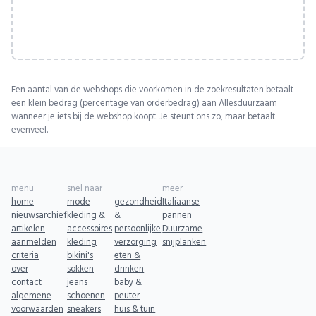
Een aantal van de webshops die voorkomen in de zoekresultaten betaalt
een klein bedrag (percentage van orderbedrag) aan Allesduurzaam
wanneer je iets bij de webshop koopt. Je steunt ons zo, maar betaalt
evenveel.
menu
snel naar
meer
home
mode
gezondheid
Italiaanse
nieuwsarchief
kleding &
&
pannen
artikelen
accessoires
persoonlijke
Duurzame
aanmelden
kleding
verzorging
snijplanken
criteria
bikini's
eten &
over
sokken
drinken
contact
jeans
baby &
algemene
schoenen
peuter
voorwaarden
sneakers
huis & tuin