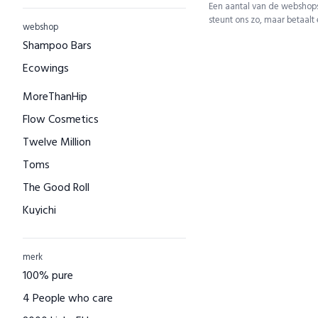
Een aantal van de webshops
steunt ons zo, maar betaalt
webshop
Shampoo Bars
Ecowings
MoreThanHip
Flow Cosmetics
Twelve Million
Toms
The Good Roll
Kuyichi
Bamboo Basics
Bamigo
merk
100% pure
CAYBOO
4 People who care
Green Jump