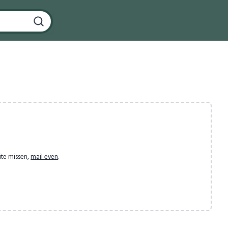
ite missen,
mail even
.