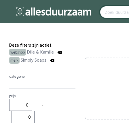
Filters
Products
Deze filters zijn actief:
Dille & Kamille
webshop
Simply Soaps
merk
categorie
prijs
-