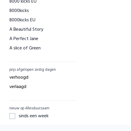
8000 kicks EU
Houtenspeelgoed-shop.nl
8000kicks
Menstruatiecups.nl
8000kicks EU
Natural Heroes
A Beautiful Story
Waschbär
A Perfect Jane
Big Green Smile
A slice of Green
Little Indians
AAI made with love
EcuaFina
ACBC
GreenPicnic
prijs afgelopen zestig dagen
ACE
Nature's Gift
verhoogd
ADUH
Dille & Kamille
verlaagd
AEG
Shop Like You Give A Damn
AFORA.WORLD
ZO Schoon
nieuw op Allesduurzaam
AGAZI
Yarrah
sinds een week
APOMANUM
Aku Woodpanel