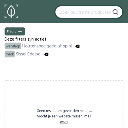
Filters
Filters
Deze filters zijn actief:
Houtenspeelgoed-shop.nl
webshop
Sissel Edelbo
merk
Products
Geen resultaten gevonden helaas...
Mocht je een website missen,
mail
even
.