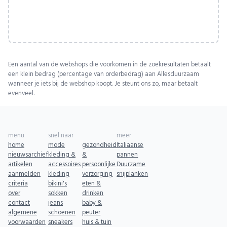
Een aantal van de webshops die voorkomen in de zoekresultaten betaalt
een klein bedrag (percentage van orderbedrag) aan Allesduurzaam
wanneer je iets bij de webshop koopt. Je steunt ons zo, maar betaalt
evenveel.
menu
snel naar
meer
home
mode
gezondheid
Italiaanse
nieuwsarchief
kleding &
&
pannen
artikelen
accessoires
persoonlijke
Duurzame
aanmelden
kleding
verzorging
snijplanken
criteria
bikini's
eten &
over
sokken
drinken
contact
jeans
baby &
algemene
schoenen
peuter
voorwaarden
sneakers
huis & tuin