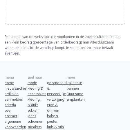
Een aantal van de webshops die voorkomen in de zoekresultaten betaalt
een klein bedrag (percentage van orderbedrag) aan Allesduurzaam
wanneer je iets bij de webshop koopt. Je steunt ons zo, maar betaalt
evenveel.
menu
snel naar
meer
home
mode
gezondheid
Italiaanse
nieuwsarchief
kleding &
&
pannen
artikelen
accessoires
persoonlijke
Duurzame
aanmelden
kleding
verzorging
snijplanken
criteria
bikini's
eten &
over
sokken
drinken
contact
jeans
baby &
algemene
schoenen
peuter
voorwaarden
sneakers
huis & tuin