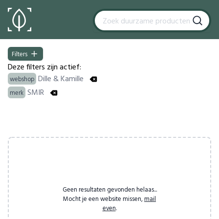
Filters
Filters
Deze filters zijn actief:
Dille & Kamille
webshop
SMIR
merk
Products
Geen resultaten gevonden helaas...
Mocht je een website missen,
mail
even
.