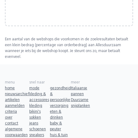
Een aantal van de webshops die voorkomen in de zoekresultaten betaalt
een klein bedrag (percentage van orderbedrag) aan Allesduurzaam
wanneer je iets bij de webshop koopt. Je steunt ons zo, maar betaalt
evenveel.
menu
snel naar
meer
home
mode
gezondheid
Italiaanse
nieuwsarchief
kleding &
&
pannen
artikelen
accessoires
persoonlijke
Duurzame
aanmelden
kleding
verzorging
snijplanken
criteria
bikini's
eten &
over
sokken
drinken
contact
jeans
baby &
algemene
schoenen
peuter
voorwaarden
sneakers
huis & tuin