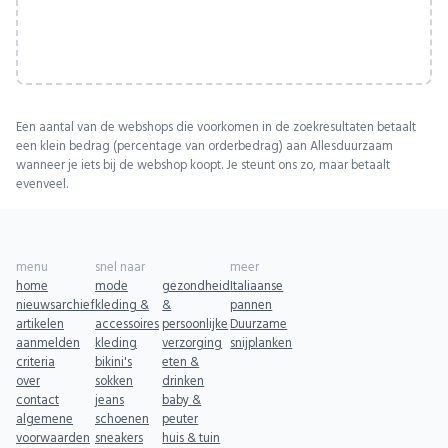
Een aantal van de webshops die voorkomen in de zoekresultaten betaalt
een klein bedrag (percentage van orderbedrag) aan Allesduurzaam
wanneer je iets bij de webshop koopt. Je steunt ons zo, maar betaalt
evenveel.
menu
snel naar
meer
home
mode
gezondheid
Italiaanse
nieuwsarchief
kleding &
&
pannen
artikelen
accessoires
persoonlijke
Duurzame
aanmelden
kleding
verzorging
snijplanken
criteria
bikini's
eten &
over
sokken
drinken
contact
jeans
baby &
algemene
schoenen
peuter
voorwaarden
sneakers
huis & tuin