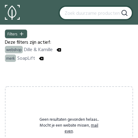
Filters
Filters
Deze filters zijn actief:
Dille & Kamille
webshop
SoapLift
merk
Products
Geen resultaten gevonden helaas...
Mocht je een website missen,
mail
even
.