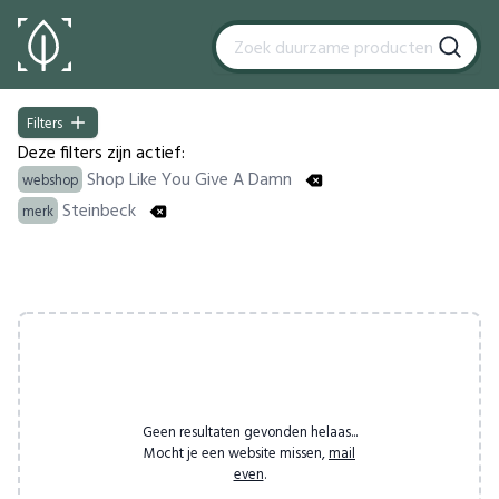
Filters
Filters
Deze filters zijn actief:
Shop Like You Give A Damn
webshop
Steinbeck
merk
Products
Geen resultaten gevonden helaas...
Mocht je een website missen,
mail
even
.