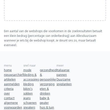
Een aantal van de webshops die voorkomen in de zoekresultaten betaalt
een klein bedrag (percentage van orderbedrag) aan Allesduurzaam
wanneer je iets bij de webshop koopt. Je steunt ons zo, maar betaalt
evenveel.
menu
snel naar
meer
home
mode
gezondheid
Italiaanse
nieuwsarchief
kleding &
&
pannen
artikelen
accessoires
persoonlijke
Duurzame
aanmelden
kleding
verzorging
snijplanken
criteria
bikini's
eten &
over
sokken
drinken
contact
jeans
baby &
algemene
schoenen
peuter
voorwaarden
sneakers
huis & tuin