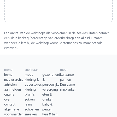
Een aantal van de webshops die voorkomen in de zoekresultaten betaalt
een klein bedrag (percentage van orderbedrag) aan Allesduurzaam
wanneer je iets bij de webshop koopt. Je steunt ons zo, maar betaalt
evenveel.
menu
snel naar
meer
home
mode
gezondheid
Italiaanse
nieuwsarchief
kleding &
&
pannen
artikelen
accessoires
persoonlijke
Duurzame
aanmelden
kleding
verzorging
snijplanken
criteria
bikini's
eten &
over
sokken
drinken
contact
jeans
baby &
algemene
schoenen
peuter
voorwaarden
sneakers
huis & tuin