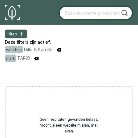
Filters
Filters
Deze filters zijn actief:
Dille & Kamille
webshop
TARIO
merk
Products
Geen resultaten gevonden helaas...
Mocht je een website missen,
mail
even
.