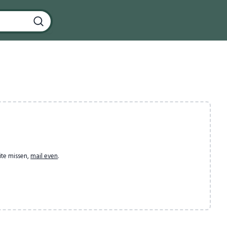
ite missen,
mail even
.