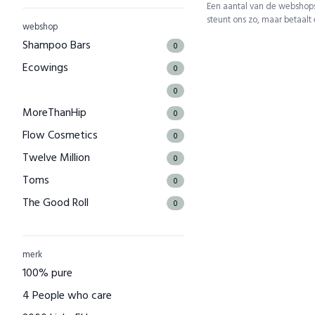
Een aantal van de webshops
steunt ons zo, maar betaalt
webshop
Shampoo Bars
0
Ecowings
0
0
MoreThanHip
0
Flow Cosmetics
0
Twelve Million
0
Toms
0
The Good Roll
0
Kuyichi
0
Bamboo Basics
0
merk
Bamigo
100% pure
0
CAYBOO
4 People who care
0
Green Jump