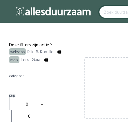
Filters
Products
Deze filters zijn actief:
Dille & Kamille
webshop
Terra Gaia
merk
categorie
prijs
-