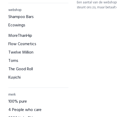
Een aantal van de webshops
steunt ons zo, maar betaalt
webshop
Shampoo Bars
Ecowings
MoreThanHip
Flow Cosmetics
Twelve Million
Toms
The Good Roll
Kuyichi
Bamboo Basics
Bamigo
merk
100% pure
CAYBOO
4 People who care
Green Jump