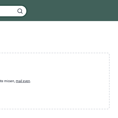
ite missen,
mail even
.