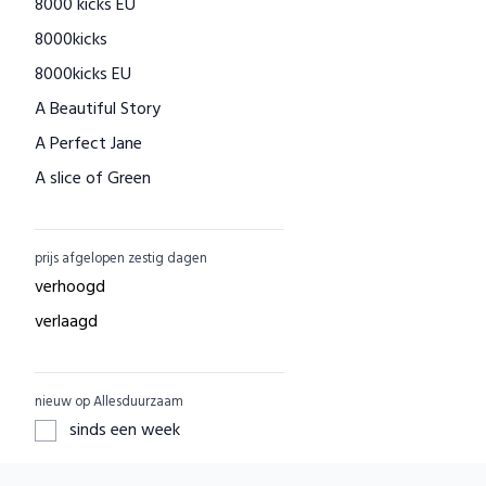
8000 kicks EU
Houtenspeelgoed-shop.nl
8000kicks
Menstruatiecups.nl
8000kicks EU
Natural Heroes
A Beautiful Story
Waschbär
A Perfect Jane
Big Green Smile
A slice of Green
Little Indians
AAI made with love
EcuaFina
ACBC
GreenPicnic
prijs afgelopen zestig dagen
ACE
Nature's Gift
verhoogd
ADUH
Dille & Kamille
verlaagd
AEG
Shop Like You Give A Damn
AFORA.WORLD
ZO Schoon
nieuw op Allesduurzaam
AGAZI
Yarrah
sinds een week
APOMANUM
Aku Woodpanel