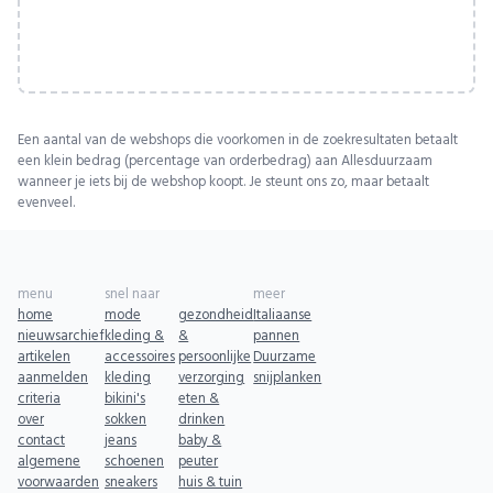
Een aantal van de webshops die voorkomen in de zoekresultaten betaalt
een klein bedrag (percentage van orderbedrag) aan Allesduurzaam
wanneer je iets bij de webshop koopt. Je steunt ons zo, maar betaalt
evenveel.
menu
snel naar
meer
home
mode
gezondheid
Italiaanse
nieuwsarchief
kleding &
&
pannen
artikelen
accessoires
persoonlijke
Duurzame
aanmelden
kleding
verzorging
snijplanken
criteria
bikini's
eten &
over
sokken
drinken
contact
jeans
baby &
algemene
schoenen
peuter
voorwaarden
sneakers
huis & tuin