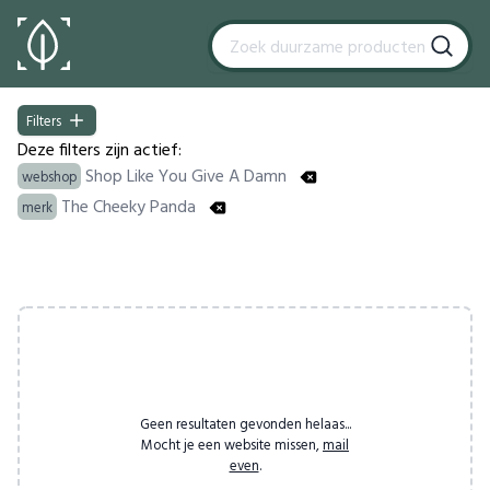
Filters
Filters
Deze filters zijn actief:
Shop Like You Give A Damn
webshop
The Cheeky Panda
merk
Products
Geen resultaten gevonden helaas...
Mocht je een website missen,
mail
even
.