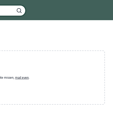
ite missen,
mail even
.