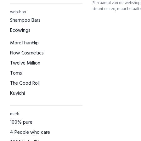
Een aantal van de webshops
steunt ons zo, maar betaalt
webshop
Shampoo Bars
Ecowings
MoreThanHip
Flow Cosmetics
Twelve Million
Toms
The Good Roll
Kuyichi
Bamboo Basics
Bamigo
merk
100% pure
CAYBOO
4 People who care
Green Jump