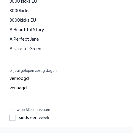
8000 kicks EU
Houtenspeelgoed-shop.nl
8000kicks
Menstruatiecups.nl
8000kicks EU
Natural Heroes
A Beautiful Story
Waschbär
A Perfect Jane
Big Green Smile
A slice of Green
Little Indians
AAI made with love
EcuaFina
ACBC
GreenPicnic
prijs afgelopen zestig dagen
ACE
Nature's Gift
verhoogd
ADUH
Dille & Kamille
verlaagd
AEG
Shop Like You Give A Damn
AFORA.WORLD
ZO Schoon
nieuw op Allesduurzaam
AGAZI
Yarrah
sinds een week
APOMANUM
Aku Woodpanel